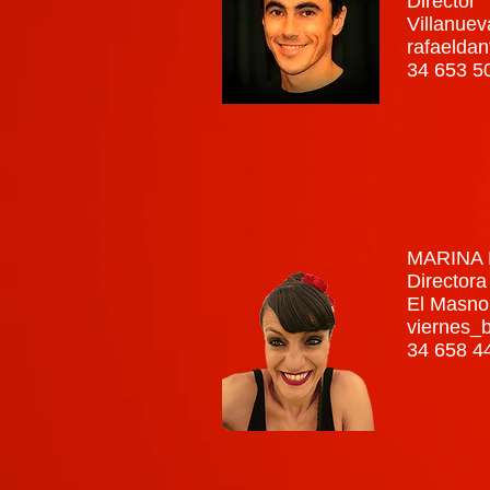
Director
Villanuev
rafaelda
34 653 5
MARINA 
Directora
El Masno
viernes_
34 658 4