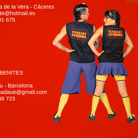
a de la Vera - Cáceres
nte@hotmail.es
01 675
BENITES
u - Barcelona
badaue@gmail.com
48 723